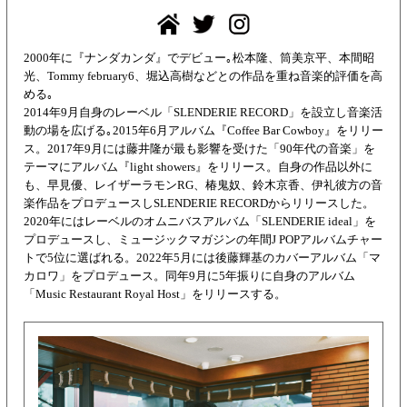
2000
年に
『
ナンダカンダ
』
でデビュー
｡
松本隆、筒美京平、本間昭
光、
Tommy february6
、
堀込高樹などとの作品を重ね音楽的評価を高
める
｡
2014
年
9
月自身のレーベル「
SLENDERIE RECORD
」
を設立し音楽活
動の場を広げる
｡2015
年
6
月アルバム
『
Coffee Bar Cowboy』
をリリー
ス。
2017
年
9
月には藤井
隆が最も影響を受けた「
90
年代の音楽」を
テーマにアルバム
『
light showers』
をリリース。
自身の作品以外に
も、早見優、レイザーラモン
RG
、
椿鬼奴、鈴木京香、伊礼彼方の音
楽作品をプロデュースし
SLENDERIE RECORD
からリリースした。
2020
年にはレーベルのオムニバスアルバム「
SLENDERIE ideal
」
を
プロデュースし、ミュージックマガジンの年間
J POP
アルバムチャー
トで
5
位に選ばれる。
2022
年
5
月には後藤輝基のカバーアルバム「マ
カロワ」をプロデュース。同年
9
月に
5
年振りに自身のアルバム
「Music Restaurant Royal Host」をリリースする。