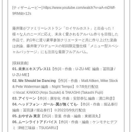
[ティザームービー]
https://www.youtube.com/watch?v=aA-mDWf-
9RM&t=12s
藤井隆がファミリーレストラン「ロイヤルホスト」と出会った！
様々な人のニーズに応え、末永く愛されるアルバム作りを目指した
作品で、約1年に渡り豪華参加クリエーターと共に作り上げた楽曲
は勿論、藤井隆プロデュースの初回限定盤仕様「メニュー型スペシ
ャルパッケージ」にも注目な最新フルアルバム。
[収録楽曲]
01. 未来エキスプレス11
【作詞・作曲：U-ZU-ME 編曲：冨田謙 /
U-ZU-ME】
02. We Should be Dancing
【作詞・作曲：Matt Aitken, Mike Stock
& Pete Waterman 編曲：Night Tempo】※7/8先行配信
☆Vocal: KAKKO (Anju Suzuki) & TAKASHI (Takashi Fujii)
03. アイリーン
【作詞：康珍化 作曲：安部恭弘 編曲：溝口和彦】
04. ヘッドフォン・ガール -翼が無くても-
【作詞・作曲：堀込泰行
編曲：冨田謙 / 堀込泰行】※2022/3/9先行配信
05. おやすみ 東京
【作詞：音葉 作曲・編曲：東郷清丸】
06. ムーンライトアドバイス
【作詞・作曲・編曲：ケンモチヒデフ
ミ 津軽三味線：TSUGARU】