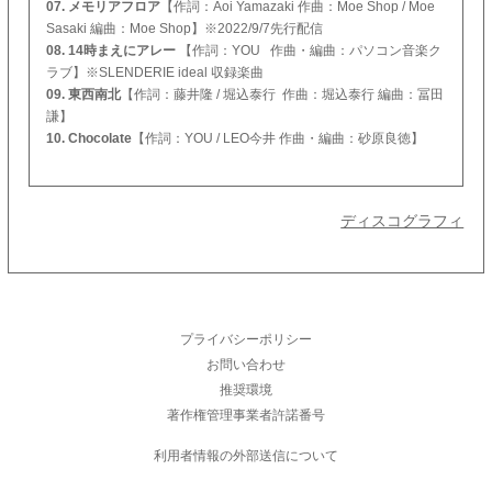
07. メモリアフロア
【作詞：Aoi Yamazaki 作曲：Moe Shop / Moe
Sasaki 編曲：Moe Shop】※2022/9/7先行配信
08. 14時まえにアレー
【作詞：YOU 作曲・編曲：パソコン音楽ク
ラブ】※SLENDERIE ideal 収録楽曲
09. 東西南北
【作詞：藤井隆 / 堀込泰行 作曲：堀込泰行 編曲：冨田
謙】
10. Chocolate
【作詞：YOU / LEO今井 作曲・編曲：砂原良徳】
ディスコグラフィ
プライバシーポリシー
お問い合わせ
推奨環境
著作権管理事業者許諾番号
利用者情報の外部送信について