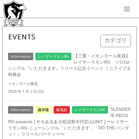
EVENTS
カテゴリ
【三重・イオンモール東員】
Information
レイザーラモンRG
レイザ―ラモンRG ソロ1st
シングル『いただきます』リリース記念イベント ミニライブ＆
特典会
イオンモール東員
2018 年 7 月 1 日 (日)
SLENDER
Information
藤井隆
椿鬼奴
レイザーラモンRG
IE RECO
RD presents [ ＲＧあるある歌謡祭＠代官山UNIT ] 〜レイザー
ラモンRG ニューシングル「いただきます」「DO THE パンダ
ッ！」リリースパーティー〜