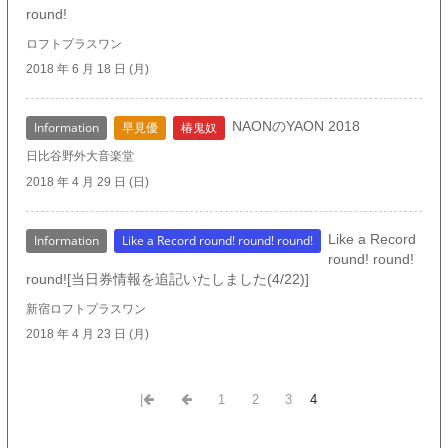
round!
ロフトプラスワン
2018 年 6 月 18 日 (月)
NAONのYAON 2018
Information
早見優
椿鬼奴
日比谷野外大音楽堂
2018 年 4 月 29 日 (日)
Like a Record
Information
Like a Record round! round! round!
round! round!
round![当日券情報を追記いたしました(4/22)]
新宿ロフトプラスワン
2018 年 4 月 23 日 (月)
|
1
2
3
4