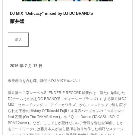
DJ MIX "Delicacy" mixed by DJ DC BRAND'S
藤井隆
購入
2016 年 7 月 13 日
未発表曲を含む藤井隆初のDJ MIXアルバム！
藤井隆の主宰レーベルSLENDERIE RECORD最新作は、新たに始動した
DJチームその名もDC BRAND’S（ディーシーブランズ）による藤井隆DJ
MIX！セカンドシングル「アイモカワラズ」からノンストップで繰り広げ
られる圧巻のHistory Of Takashi Fujii！未発表バージョンの「make over
feat.乙葉 (On The TAKASHI ver.)」や「Quiet Dance (TAKASHI SOLO
BPM124ver.)」など、ここでしか聴けないレア音源を含む全30曲。しか
もアートワークには藤井本人が自ら指揮を執り制作した精巧なステージ