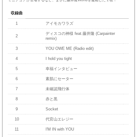
ミニチュアが登場するなど、まさに藤井隆Worldを凝縮した１枚！
収録曲
1
アイモカワラズ
ディスコの神様 feat.藤井隆 (Carpainter
2
remix)
3
YOU OWE ME (Radio edit)
4
I hold you tight
5
幸福インタビュー
6
素肌にセーター
7
未確認飛行体
8
赤と黒
9
Socket
10
代官山エレジー
11
I'M IN with YOU