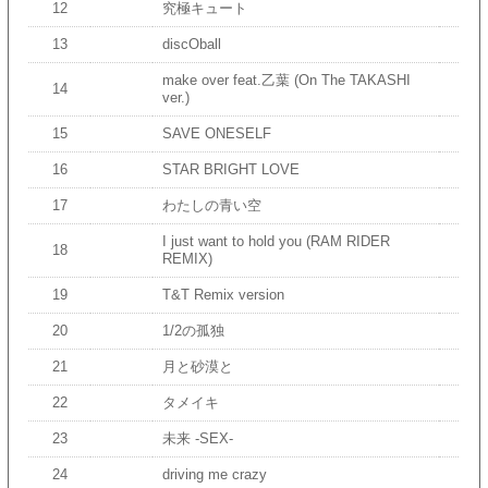
12
究極キュート
13
discOball
make over feat.乙葉 (On The TAKASHI
14
ver.)
15
SAVE ONESELF
16
STAR BRIGHT LOVE
17
わたしの青い空
I just want to hold you (RAM RIDER
18
REMIX)
19
T&T Remix version
20
1/2の孤独
21
月と砂漠と
22
タメイキ
23
未来 -SEX-
24
driving me crazy