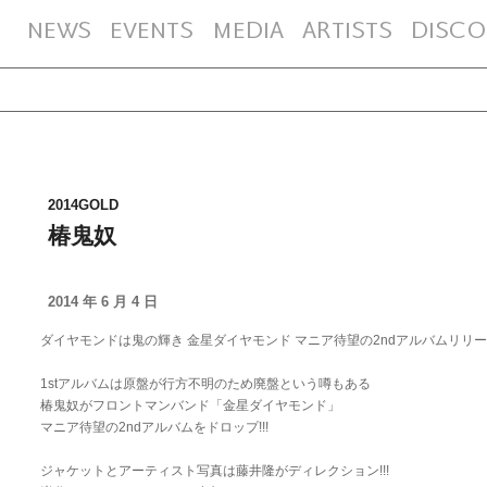
NEWS
EVENTS
MEDIA
ARTISTS
DISCO
2014GOLD
椿鬼奴
2014 年 6 月 4 日
ダイヤモンドは鬼の輝き 金星ダイヤモンド マニア待望の2ndアルバムリリ
1stアルバムは原盤が行方不明のため廃盤という噂もある
椿鬼奴がフロントマンバンド「金星ダイヤモンド」
マニア待望の2ndアルバムをドロップ!!!
ジャケットとアーティスト写真は藤井隆がディレクション!!!