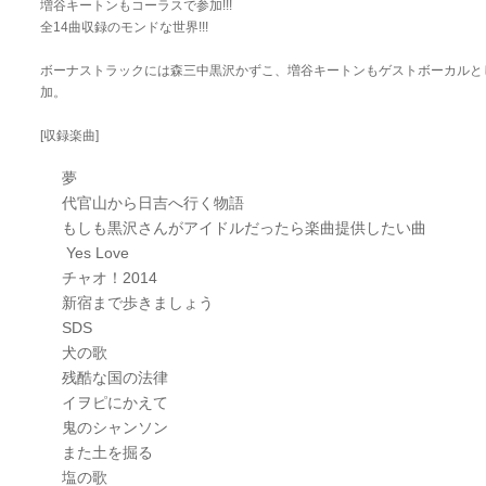
増谷キートンもコーラスで参加!!!
全14曲収録のモンドな世界!!!
ボーナストラックには森三中黒沢かずこ、増谷キートンもゲストボーカルと
加。
[収録楽曲]
夢
代官山から日吉へ行く物語
もしも黒沢さんがアイドルだったら楽曲提供したい曲
Yes Love
チャオ！2014
新宿まで歩きましょう
SDS
犬の歌
残酷な国の法律
イヲピにかえて
鬼のシャンソン
また土を掘る
塩の歌