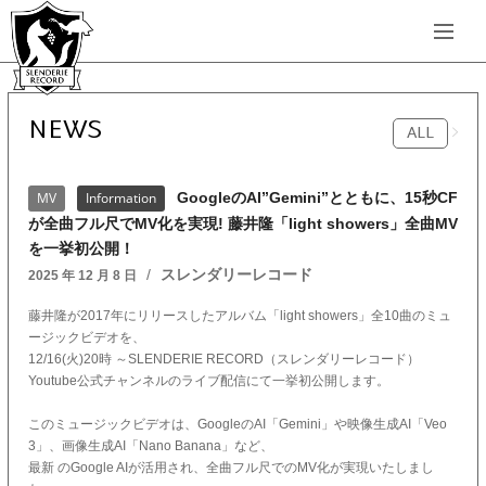
NEWS
ALL
GoogleのAI”Gemini”とともに、15秒CF
MV
Information
が全曲フル尺でMV化を実現! 藤井隆「light showers」全曲MV
を一挙初公開！
スレンダリーレコード
2025 年 12 月 8 日
藤井隆が2017年にリリースしたアルバム「light showers」全10曲のミュ
ージックビデオを、
12/16(火)20時 ～SLENDERIE RECORD（スレンダリーレコード）
Youtube公式チャンネルのライブ配信にて一挙初公開します。
このミュージックビデオは、GoogleのAI「Gemini」や映像生成AI「Veo
3」、画像生成AI「Nano Banana」など、
最新 のGoogle AIが活用され、全曲フル尺でのMV化が実現いたしまし