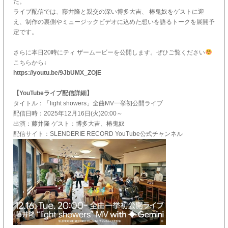
た。
ライブ配信では、藤井隆と親交の深い博多大吉、 椿鬼奴をゲストに迎
え、制作の裏側やミュージックビデオに込めた想いを語るトークを展開予
定です。
さらに本日20時にティ ザームービーを公開します。ぜひご覧ください
こちらから↓
https://youtu.be/9JbUMX_ZOjE
【YouTubeライブ配信詳細】
タイトル：「light showers」全曲MV一挙初公開ライブ
配信日時：2025年12月16日(火)20:00～
出演：藤井隆 ゲスト：博多大吉、椿鬼奴
配信サイト：SLENDERIE RECORD YouTube公式チャンネル