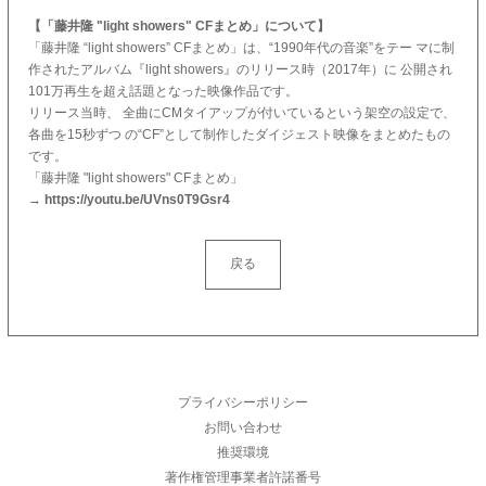
【「藤井隆 "light showers" CFまとめ」について】
「藤井隆 “light showers” CFまとめ」は、“1990年代の音楽”をテー マに制
作されたアルバム『light showers』のリリース時（2017年）に 公開され
101万再生を超え話題となった映像作品です。
リリース当時、 全曲にCMタイアップが付いているという架空の設定で、
各曲を15秒ずつ の“CF”として制作したダイジェスト映像をまとめたもの
です。
「藤井隆 "light showers" CFまとめ」
→
https://youtu.be/UVns0T9Gsr4
戻る
プライバシーポリシー
お問い合わせ
推奨環境
著作権管理事業者許諾番号