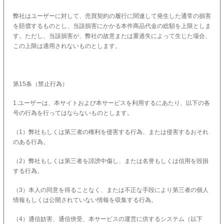
弊社はユーザーに対して、売買契約の履行に関連して発生した通常の損害
を賠償するものとし、当該損害にかかる本件商品代金の総額を上限としま
す。ただし、当該損害が、弊社の故意または重過失によって生じた場合、
この上限は適用されないものとします。
第15条（禁止行為）
1.ユーザーは、本サイトおよび本サービスを利用するにあたり、以下の各
号の行為を行ってはならないものとします。
（1）弊社もしくは第三者の権利を侵害する行為、または侵害するおそれ
のある行為。
（2）弊社もしくは第三者を誹謗中傷し、または名誉もしくは信用を毀損
する行為。
（3）本人の同意を得ることなく、または不正な手段により第三者の個人
情報もしくは公開されていない情報を収集する行為。
（4）通信妨害、通信傍受、本サービスの運営に供するシステム（以下