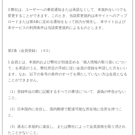
3.弊社は、ユーザーへの事前通知または承諾なくして、本規約をいつでも
変更することができます。このとき、当該変更規約は本サイトへのアップ
ロードまたは第4条に定める通知をもって効力が発生し、本サイトおよび
本サービスの利用条件は当該変更規約によるものとします。
第2条（会員登録）（※1）
1.会員とは、本規約および弊社が別途定める「個人情報の取り扱いについ
て」を承諾のうえ、弊社所定の手続に従い会員の登録を申請した方をいい
ます。なお、以下の各号の条件のすべてを満たしていない方は会員となる
ことができません。
（1）登録申込の際に記載するすべての事項について、虚偽の申告がない
こと。
（2）日本国内に在住し、国内郵便で配達可能な所在地に住所を持つこ
と。
（3）過去に本規約に違反し、または弊社によって会員資格を取り消され
たことがないこと。