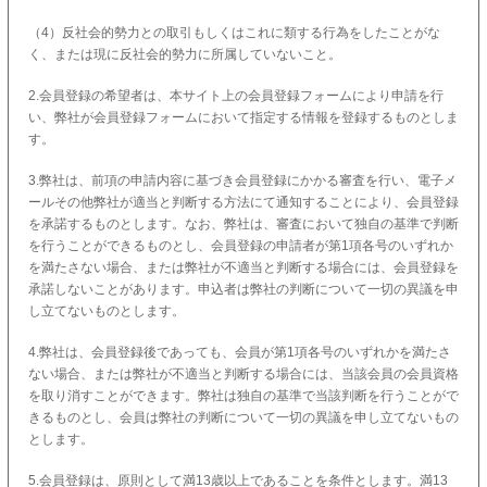
（4）反社会的勢力との取引もしくはこれに類する行為をしたことがな
く、または現に反社会的勢力に所属していないこと。
2.会員登録の希望者は、本サイト上の会員登録フォームにより申請を行
い、弊社が会員登録フォームにおいて指定する情報を登録するものとしま
す。
3.弊社は、前項の申請内容に基づき会員登録にかかる審査を行い、電子メ
ールその他弊社が適当と判断する方法にて通知することにより、会員登録
を承諾するものとします。なお、弊社は、審査において独自の基準で判断
を行うことができるものとし、会員登録の申請者が第1項各号のいずれか
を満たさない場合、または弊社が不適当と判断する場合には、会員登録を
承諾しないことがあります。申込者は弊社の判断について一切の異議を申
し立てないものとします。
4.弊社は、会員登録後であっても、会員が第1項各号のいずれかを満たさ
ない場合、または弊社が不適当と判断する場合には、当該会員の会員資格
を取り消すことができます。弊社は独自の基準で当該判断を行うことがで
きるものとし、会員は弊社の判断について一切の異議を申し立てないもの
とします。
5.会員登録は、原則として満13歳以上であることを条件とします。満13