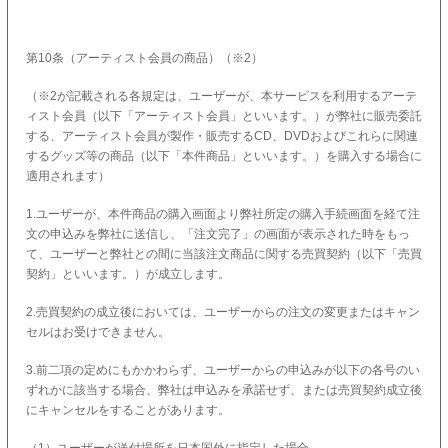
第10条（アーティスト会員の商品）（※2）
（※2が記載される各規定は、ユーザーが、本サービスを利用するアーテ
ィスト会員（以下「アーティスト会員」といいます。）が弊社に販売委託
する、アーティスト会員が製作・販売するCD、DVDおよびこれらに関連
するグッズ等の商品（以下「本件商品」といいます。）を購入する場合に
適用されます）
1.ユーザーが、本件商品の購入画面より弊社所定の購入手続画面を経て注
文の申込みを弊社に送信し、「注文完了」の画面が表示された時をもっ
て、ユーザーと弊社との間に当該注文商品に関する売買契約（以下「売買
契約」といいます。）が成立します。
2.売買契約の成立後においては、ユーザーからの注文の変更またはキャン
セルはお受けできません。
3.前二項の定めにもかかわらず、ユーザーからの申込みが以下の各号のい
ずれかに該当する場合、弊社は申込みを承諾せず、または売買契約成立後
にキャンセルをすることがあります。
（1）ユーザーが送付場所を日本国外に指定した場合。