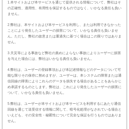
1.本サイトおよび本サービスを通じて提供される情報について、弊社はそ
の正確性、適用性、有用性を保証するものではなく、いかなる責任も負い
ません。
2.弊社は、本サイトおよび本サービスを利用し、または利用できなかった
ことにより発生したユーザーの損害について、いかなる責任も負いませ
ん。ただし、弊社の故意または重過失に基づく場合はこの限りではありま
せん。
3.天災等による事故など弊社の責めによらない事故によりユーザーに損害
を与えた場合には、弊社はいかなる責任も負いません。
4.弊社は、ユーザーの登録事項および本記述情報などのデータについて可
能な限りその保存に努めますが、ユーザーは、本システムの障害または通
信回線の障害によりこれらのデータを損失する場合があることをあらかじ
め承諾するものとします。弊社は、これにより発生したユーザーの損害に
ついて、いかなる責任も負いません。
5.弊社は、ユーザーが本サイトおよび本サービスを利用するにあたり通信
回線を通じて送受信する情報に関して、暗号化処理がなされている場合と
いえども、その安全性・秘匿性について完全な保証を行うものではありま
せん。