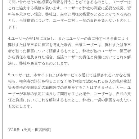
て問い合わせその他必要な調査を行うことができるものとし、ユーザーは
これに協力する義務を負います。ユーザーが弊社の調査に必要な根拠、資
料等を示さない場合、弊社は、前項と同様の措置をとることができるもの
とし、当該措置について、ユーザーに対し一切の責任を負わないものとし
ます。
4.ユーザーが第1項に違反し、またはユーザーの責に帰すべき事由により
弊社または第三者に損害を与えた場合、当該ユーザーは、弊社または第三
者が被った損害について賠償するものとし、弊社が他のユーザー、第三者
から責任を追及された場合、当該ユーザーの責任と負担においてこれを解
決し、弊社を免責するものとします。
5.ユーザーは、本サイトおよび本サービスを通じて提供されるいかなる情
報も、権利者の許諾を得ることなく著作権法で認められる個人の私的複製
等著作権の制限規定の範囲外での使用をすることはできません。万一、ユ
ーザーが本項の規定に違反して問題が生じた場合、ユーザーは、自己の責
任と負担においてこれを解決するものとし、弊社に一切の損害を与えない
ものとします。
第16条（免責・損害賠償）