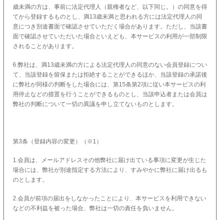
歳未満の方は、事前に法定代理人（親権者など、以下同じ。）の同意を得
てから登録するものとし、満13歳未満と思われる方には法定代理人の同
意につき別途書面で確認させていただく場合があります。ただし、当該書
面で確認させていただいた場合といえども、本サービスの利用が一部制限
されることがあります。
6.弊社は、満13歳未満の方による法定代理人の同意のない会員登録につい
て、当該登録を留保または拒絶することができるほか、当該登録の承諾後
に弊社が同様の判断をした場合には、第15条第2項に従い本サービスの利
用停止などの措置を行うことができるものとし、当該申込者または会員は
弊社の判断について一切の異議を申し立てないものとします。
第3条（登録内容の変更）（※1）
1.会員は、メールアドレスその他弊社に届け出ている事項に変更が生じた
場合には、弊社が別途指定する方法により、すみやかに弊社に届け出るも
のとします。
2.会員が前項の届出をしなかったことにより、本サービスを利用できない
などの不利益を被った場合、弊社は一切の責任を負いません。