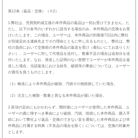
第12条（返品・交換）（※2）
1.弊社は、売買契約成立後の本件商品の返品は一切お受けできません。た
だし、以下の各号のいずれかに該当する場合のみ、本件商品の交換をお受
けいたします。この場合、ユーザーは、本件商品の到着後7日以内に弊社
が別途定める連絡先までその理由とともに申し出るものとし、弊社は、弊
社の負担において交換前の本件商品の返送を受け（着払いにてお送りくだ
さい）、ユーザーに対して代替品を送付し、数量不足の場合は追加分を送
付いたします。なお、発送した証明のない形態でユーザーが本件商品を返
送した場合、当該返送における紛失、破損等の事故については、ユーザー
が責任を負うものとします。
（1）輸送により本件商品が破損、汚損その他毀損していた場合。
（2）注文した種類・数量と異なる本件商品が届いた場合。
2.前項の定めにもかかわらず、開封後にユーザーが使用した本件商品、ユ
ーザーの責に帰すべき事由により破損、汚損、毀損した本件商品、購入手
続において弊社より返品・交換のできない旨を通知した本件商品および本
件商品に付属する特典（不良品の場合を除く）については、交換の対象外
とします。