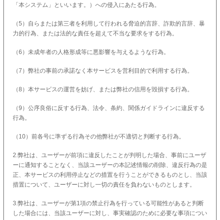
「本システム」といいます。）への侵入にあたる行為。
（5）自らまたは第三者を利用して行われる脅迫的言辞、詐欺的言辞、暴
力的行為、または法的な責任を超えて不当な要求をする行為。
（6）未成年者の人格形成等に悪影響を与えるような行為。
（7）弊社の事前の承諾なく本サービスを営利目的で利用する行為。
（8）本サービスの運営を妨げ、または弊社の信用を毀損する行為。
（9）公序良俗に反する行為、法令、条約、関係ガイドラインに違反する
行為。
（10）前各号に準ずる行為その他弊社が不適切と判断する行為。
2.弊社は、ユーザーが前項に違反したことが判明した場合、事前にユーザ
ーに通知することなく、当該ユーザーの本記述情報の削除、違反行為の是
正、本サービスの利用停止などの措置を行うことができるものとし、当該
措置について、ユーザーに対し一切の責任を負わないものとします。
3.弊社は、ユーザーが第1項の禁止行為を行っている可能性があると判断
した場合には、当該ユーザーに対し、事実確認のために必要な事項につい